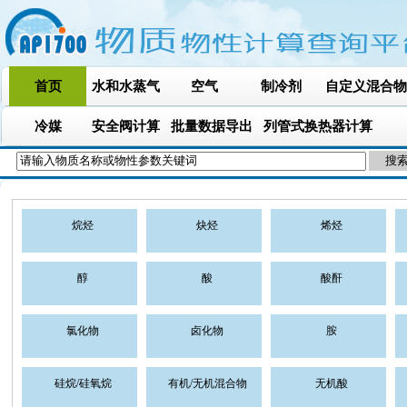
首页
水和水蒸气
空气
制冷剂
自定义混合物
冷媒
安全阀计算
批量数据导出
列管式换热器计算
烷烃
炔烃
烯烃
醇
酸
酸酐
氯化物
卤化物
胺
硅烷/硅氧烷
有机/无机混合物
无机酸