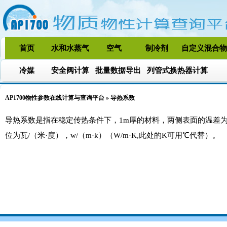
首页
水和水蒸气
空气
制冷剂
自定义混合物
冷媒
安全阀计算
批量数据导出
列管式换热器计算
AP1700物性参数在线计算与查询平台 » 导热系数
导热系数是指在稳定传热条件下，1m厚的材料，两侧表面的温差为1
位为瓦/（米·度），w/（m·k）（W/m·K,此处的K可用℃代替）。