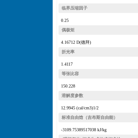
临界压缩因子
0.25
偶极矩
4.16712 D(德拜)
折光率
1.4117
等张比容
150.228
溶解度参数
12.9945 (cal/cm3)1/2
标准自由焓（吉布斯自由能）
-3109.75389517038 kJ/kg