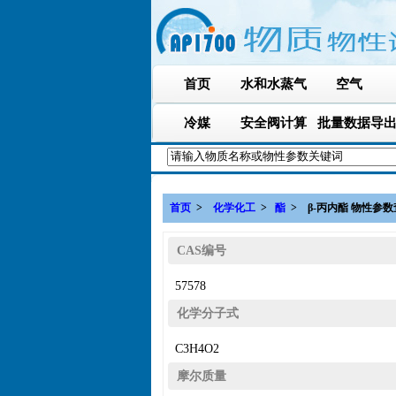
首页
水和水蒸气
空气
冷媒
安全阀计算
批量数据导
首页
>
化学化工
>
酯
> β-丙内酯
CAS编号
57578
化学分子式
C3H4O2
摩尔质量