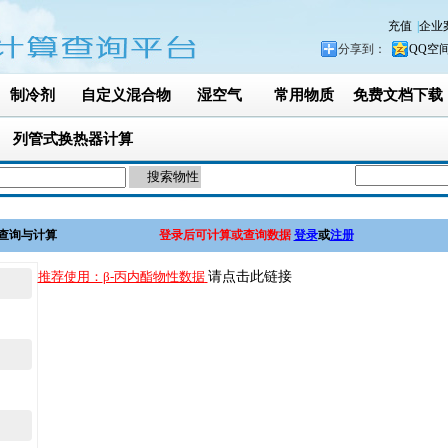
充值
|
企业
分享到：
QQ空
制冷剂
自定义混合物
湿空气
常用物质
免费文档下载
出
列管式换热器计算
 物性参数查询与计算
登录后可计算或查询数据
登录
或
注册
推荐使用：
β-丙内酯物性数据
请点击此链接