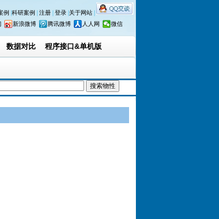
案例
|
科研案例
|
注册
|
登录
|
关于网站
|
间
新浪微博
腾讯微博
人人网
微信
数据对比
程序接口&单机版