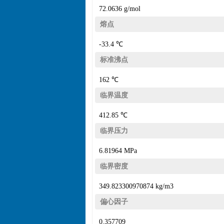
72.0636 g/mol
熔点
-33.4 ℃
标准沸点
162 ℃
临界温度
412.85 ℃
临界压力
6.81964 MPa
临界密度
349.823300970874 kg/m3
偏心因子
0.357709