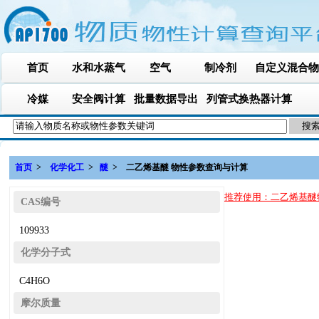
首页
水和水蒸气
空气
制冷剂
自定义混合物
冷媒
安全阀计算
批量数据导出
列管式换热器计算
首页
>
化学化工
>
醚
> 二乙烯基醚 物性参数查询与计
推荐使用：
二乙烯基醚
CAS编号
109933
化学分子式
C4H6O
摩尔质量