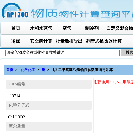
首页
水和水蒸气
空气
制冷剂
自定义混合物
冷媒
安全阀计算
批量数据导出
列管式换热器计算
首页
>
化学化工
>
醚
> 1,2-二甲氧基乙烷 物性参数查询
推荐使用：
1,2-二甲
CAS编号
110714
化学分子式
C4H10O2
摩尔质量