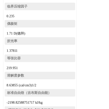
临界压缩因子
0.235
偶极矩
1.71 D(德拜)
折光率
1.37811
等张比容
219.951
溶解度参数
8.63855 (cal/cm3)1/2
标准自由焓（吉布斯自由能）
-2198.82588751717 kJ/kg