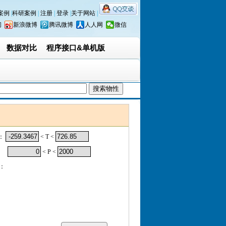
案例
|
科研案例
|
注册
|
登录
|
关于网站
|
间
新浪微博
腾讯微博
人人网
微信
数据对比
程序接口&单机版
：
< T <
< P <
：