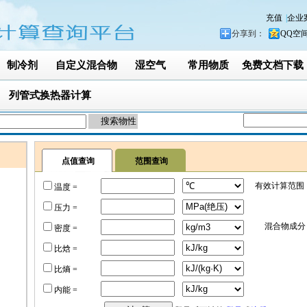
充值
|
企业
分享到：
QQ空
制冷剂
自定义混合物
湿空气
常用物质
免费文档下载
出
列管式换热器计算
点值查询
范围查询
有效计算范围
温度 =
压力 =
混合物成分
密度 =
比焓 =
比熵 =
内能 =