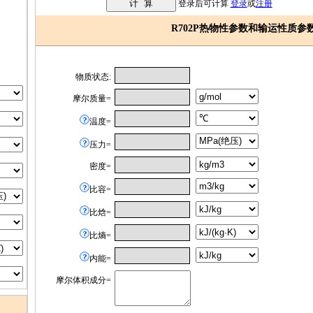
登录后可计算
登录
或
注册
R702P热物性参数和输运性质参
物质状态:
摩尔质量=
温度=
压力=
密度=
比容=
比焓=
比熵=
内能=
摩尔体积成分=