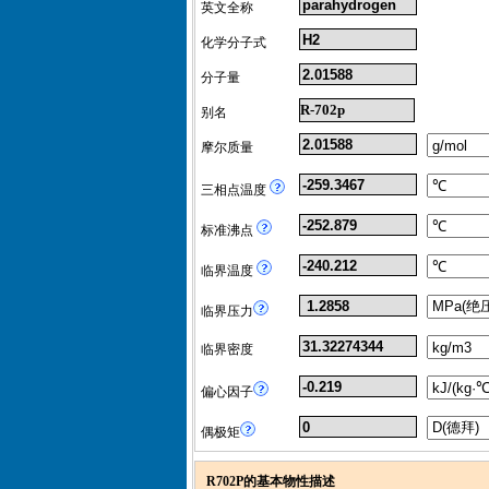
英文全称
化学分子式
分子量
R-702p
别名
摩尔质量
三相点温度
标准沸点
临界温度
临界压力
临界密度
偏心因子
偶极矩
R702P的基本物性描述