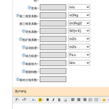
数=
音速=
第二维里系数=
第三维里系数=
导热系数=
热扩散系数=
运动粘度=
动力粘度=
表面张力=
普朗特数=
相对介电常数=
用户评论