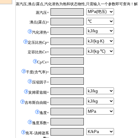
蒸汽压,沸点/露点,汽化潜热为饱和状态物性,只需输入一个参数即可查询！解
蒸汽压=
沸点(露点)=
汽化潜热=
定压比热Cp=
定容比热Cv=
Cp/Cv=
干度(含气率)=
压缩因子=
亥姆霍兹能=
吉布斯自由能=
逸度=
逸度系数=
焦耳-汤姆逊系