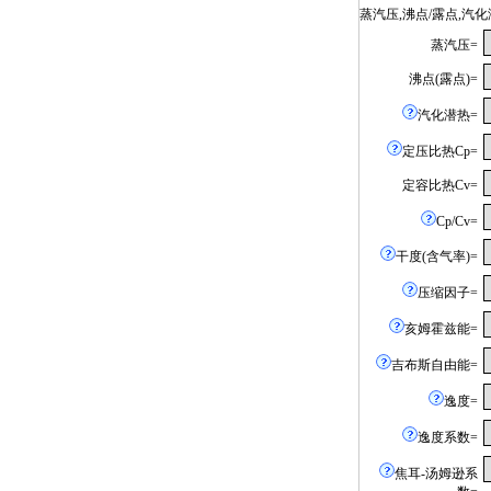
蒸汽压,沸点/露点,
蒸汽压=
沸点(露点)=
汽化潜热=
定压比热Cp=
定容比热Cv=
Cp/Cv=
干度(含气率)=
压缩因子=
亥姆霍兹能=
吉布斯自由能=
逸度=
逸度系数=
焦耳-汤姆逊系