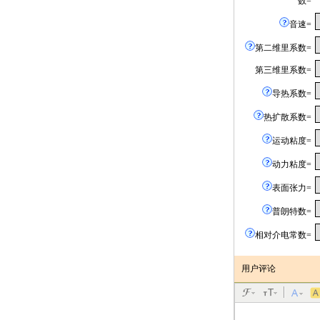
数=
音速=
第二维里系数=
第三维里系数=
导热系数=
热扩散系数=
运动粘度=
动力粘度=
表面张力=
普朗特数=
相对介电常数=
用户评论