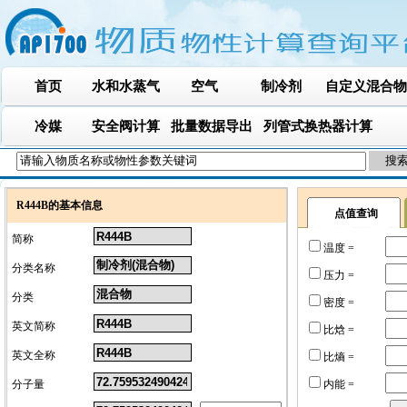
首页
水和水蒸气
空气
制冷剂
自定义混合物
冷媒
安全阀计算
批量数据导出
列管式换热器计算
R444B的基本信息
点值查询
简称
温度 =
分类名称
压力 =
分类
密度 =
英文简称
比焓 =
英文全称
比熵 =
分子量
内能 =