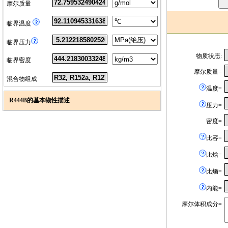
摩尔质量
临界温度
临界压力
物质状态:
临界密度
摩尔质量=
混合物组成
温度=
R444B的基本物性描述
压力=
密度=
比容=
比焓=
比熵=
内能=
摩尔体积成分=