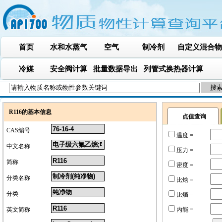
首页
水和水蒸气
空气
制冷剂
自定义混合物
冷媒
安全阀计算
批量数据导出
列管式换热器计算
R116的基本信息
点值查询
CAS编号
温度 =
中文名称
压力 =
简称
密度 =
分类名称
比焓 =
分类
比熵 =
英文简称
内能 =