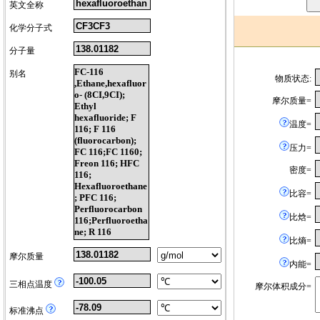
英文全称
化学分子式
分子量
FC-116
别名
物质状态:
,Ethane,hexafluor
o- (8CI,9CI);
摩尔质量=
Ethyl
hexafluoride; F
温度=
116; F 116
(fluorocarbon);
压力=
FC 116;FC 1160;
Freon 116; HFC
密度=
116;
Hexafluoroethane
比容=
; PFC 116;
Perfluorocarbon
比焓=
116;Perfluoroetha
ne; R 116
比熵=
摩尔质量
内能=
三相点温度
摩尔体积成分=
标准沸点