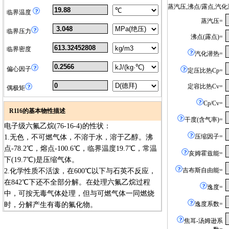
蒸汽压,沸点/露点,
临界温度
蒸汽压=
临界压力
沸点(露点)=
临界密度
汽化潜热=
偏心因子
定压比热Cp=
定容比热Cv=
偶极矩
Cp/Cv=
R116的基本物性描述
干度(含气率)=
电子级六氟乙烷(76-16-4)的性状：
压缩因子=
1.无色，不可燃气体，不溶于水，溶于乙醇。沸
点-78.2℃，熔点-100.6℃，临界温度19.7℃，常温
亥姆霍兹能=
下(19.7℃)是压缩气体。
吉布斯自由能=
2.化学性质不活泼，在600℃以下与石英不反应，
在842℃下还不全部分解。在处理六氟乙烷过程
逸度=
中，可按无毒气体处理，但与可燃气体一同燃烧
逸度系数=
时，分解产生有毒的氟化物。
焦耳-汤姆逊系