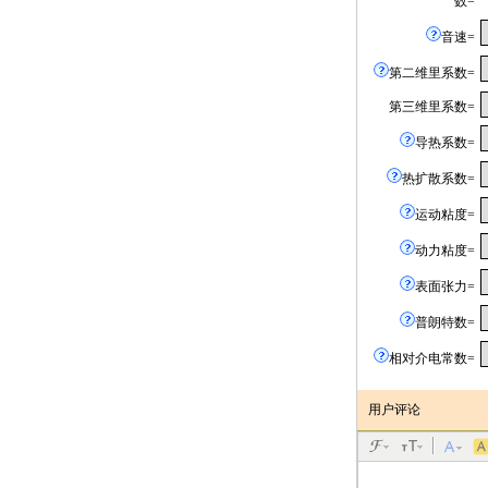
数=
音速=
第二维里系数=
第三维里系数=
导热系数=
热扩散系数=
运动粘度=
动力粘度=
表面张力=
普朗特数=
相对介电常数=
用户评论