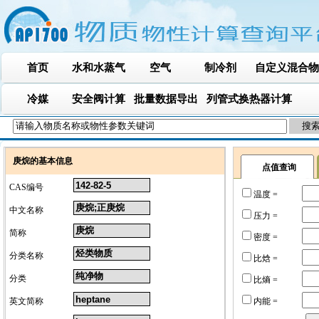
首页
水和水蒸气
空气
制冷剂
自定义混合物
冷媒
安全阀计算
批量数据导出
列管式换热器计算
庚烷的基本信息
点值查询
CAS编号
温度 =
中文名称
压力 =
简称
密度 =
分类名称
比焓 =
分类
比熵 =
英文简称
内能 =