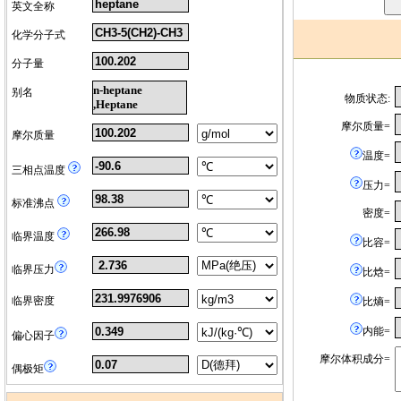
英文全称
化学分子式
分子量
n-heptane
别名
物质状态:
,Heptane
摩尔质量=
摩尔质量
温度=
三相点温度
压力=
标准沸点
密度=
临界温度
比容=
临界压力
比焓=
临界密度
比熵=
内能=
偏心因子
摩尔体积成分=
偶极矩