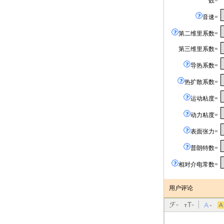
数=
音速=
第二维里系数=
第三维里系数=
导热系数=
热扩散系数=
运动粘度=
动力粘度=
表面张力=
普朗特数=
相对介电常数=
用户评论