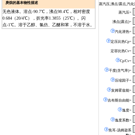
庚烷的基本物性描述
蒸汽压,沸点/露点,
无色液体。溶点-90.7℃，沸点98.4℃，相对密度
蒸汽压=
0.684（20/4℃），折光率1.3855（25℃）。闪
沸点(露点)=
点-1℃。溶于乙醇、氯仿、乙醚和苯，不溶于水。
汽化潜热=
定压比热Cp=
定容比热Cv=
Cp/Cv=
干度(含气率)=
压缩因子=
亥姆霍兹能=
吉布斯自由能=
逸度=
逸度系数=
焦耳-汤姆逊系