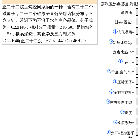
蒸汽压,沸点/露点,
正二十二烷是烷烃同系物的一种，含有二十二个
蒸汽压=
碳原子，二十二个碳原子直链呈锯齿状分布，不
含支链。常温下为不溶于水的白色晶体。分子式
沸点(露点)=
为：C22H46，相对分子质量：316.60。是蜡烛的
汽化潜热=
一种，极易燃烧，其化学反应方程式为：
2C22H46(正二十二烷)+67O2=44CO2+46H2O
定压比热Cp=
定容比热Cv=
Cp/Cv=
干度(含气率)=
压缩因子=
亥姆霍兹能=
吉布斯自由能=
逸度=
逸度系数=
焦耳-汤姆逊系