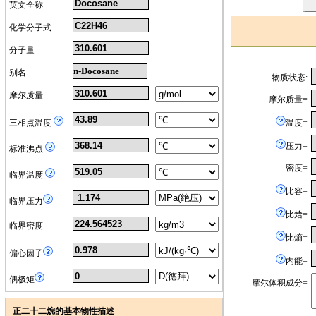
英文全称
化学分子式
分子量
n-Docosane
别名
物质状态:
摩尔质量
摩尔质量=
三相点温度
温度=
压力=
标准沸点
密度=
临界温度
比容=
临界压力
比焓=
临界密度
比熵=
偏心因子
内能=
偶极矩
摩尔体积成分=
正二十二烷的基本物性描述