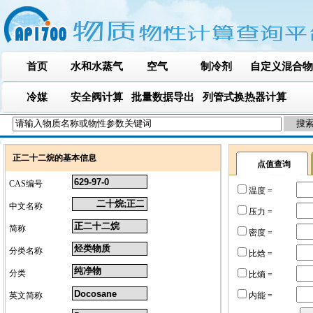
首页
水和水蒸气
空气
制冷剂
自定义混合物
冷媒
安全阀计算
批量数据导出
列管式换热器计算
正二十二烷的基本信息
点值查询
CAS编号
温度 =
中文名称
压力 =
简称
密度 =
分类名称
比焓 =
分类
比熵 =
英文简称
内能 =