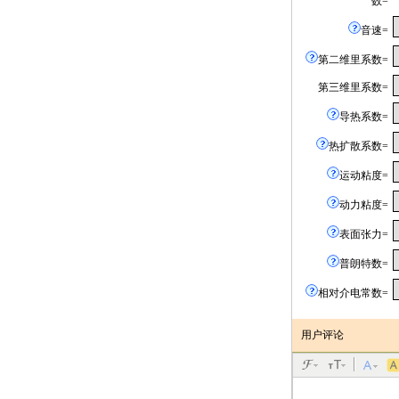
数=
音速=
第二维里系数=
第三维里系数=
导热系数=
热扩散系数=
运动粘度=
动力粘度=
表面张力=
普朗特数=
相对介电常数=
用户评论