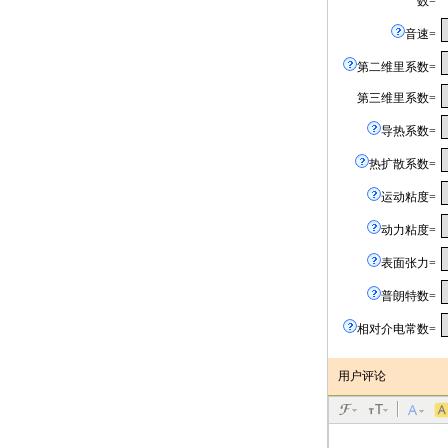
数=
音速=
第二维里系数=
第三维里系数=
导热系数=
热扩散系数=
运动粘度=
动力粘度=
表面张力=
普朗特数=
相对介电常数=
用户评论