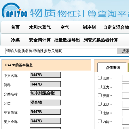
首页
水和水蒸气
空气
制冷剂
自定义混合物
冷媒
安全阀计算
批量数据导出
列管式换热器计算
R447B的基本信息
点值查询
中文名称
温度 =
简称
压力 =
分类名称
密度 =
分类
比焓 =
英文简称
比熵 =
英文全称
内能 =