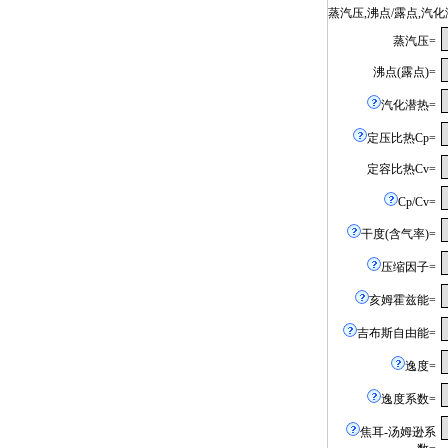
蒸汽压,沸点/露点,
蒸汽压=
沸点(露点)=
汽化潜热=
定压比热Cp=
定容比热Cv=
Cp/Cv=
干度(含气率)=
压缩因子=
亥姆霍兹能=
吉布斯自由能=
逸度=
逸度系数=
焦耳-汤姆逊系