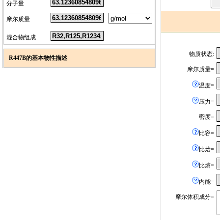
分子量
摩尔质量
混合物组成
物质状态:
R447B的基本物性描述
摩尔质量=
温度=
压力=
密度=
比容=
比焓=
比熵=
内能=
摩尔体积成分=