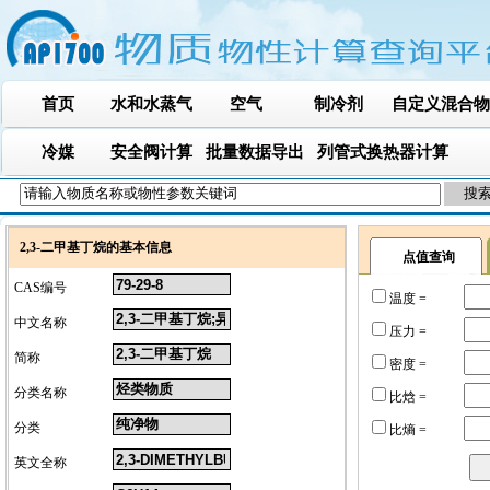
首页
水和水蒸气
空气
制冷剂
自定义混合物
冷媒
安全阀计算
批量数据导出
列管式换热器计算
2,3-二甲基丁烷的基本信息
点值查询
CAS编号
温度 =
中文名称
压力 =
简称
密度 =
分类名称
比焓 =
分类
比熵 =
英文全称