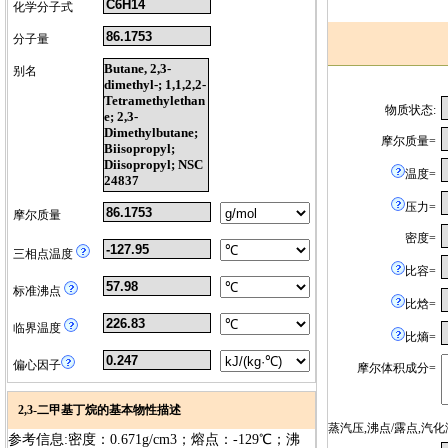
化学分子式
分子量
Butane, 2,3-
别名
dimethyl-; 1,1,2,2-
Tetramethylethan
物质状态:
e; 2,3-
Dimethylbutane;
摩尔质量=
Biisopropyl;
Diisopropyl; NSC
温度=
24837
压力=
摩尔质量
密度=
三相点温度
比容=
标准沸点
比焓=
临界温度
比熵=
偏心因子
摩尔体积成分=
2,3-二甲基丁烷的基本物性描述
蒸汽压,沸点/露点,
参考信息:密度：0.671g/cm3；熔点：-129℃；沸