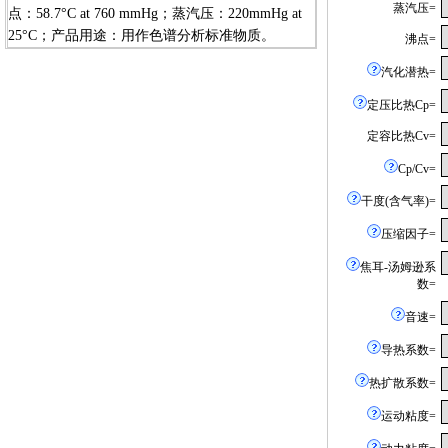
蒸汽压=
点：58.7°C at 760 mmHg；蒸汽压：220mmHg at
25°C；产品用途：用作色谱分析标准物质。
沸点=
汽化潜热=
定压比热Cp=
定容比热Cv=
Cp/Cv=
干度(含气率)=
压缩因子=
焦耳-汤姆逊系
数=
音速=
导热系数=
热扩散系数=
运动粘度=