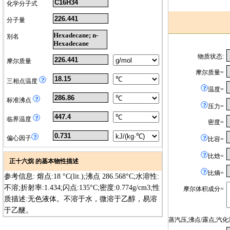
化学分子式
分子量
Hexadecane; n-
别名
Hexadecane
物质状态:
摩尔质量
摩尔质量=
三相点温度
温度=
标准沸点
压力=
临界温度
密度=
偏心因子
比容=
比焓=
正十六烷 的基本物性描述
比熵=
参考信息: 熔点:18 °C(lit.);沸点 286.568°C;水溶性:
不溶;折射率:1.434;闪点:135°C;密度:0.774g/cm3;性
摩尔体积成分=
质描述:无色液体。不溶于水，微溶于乙醇，易溶
于乙醚。
蒸汽压,沸点/露点,