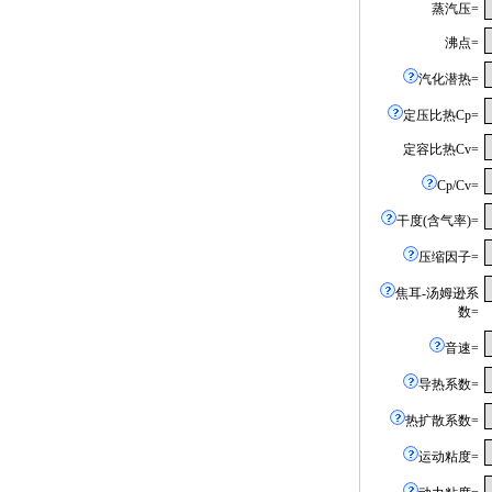
蒸汽压=
沸点=
汽化潜热=
定压比热Cp=
定容比热Cv=
Cp/Cv=
干度(含气率)=
压缩因子=
焦耳-汤姆逊系
数=
音速=
导热系数=
热扩散系数=
运动粘度=