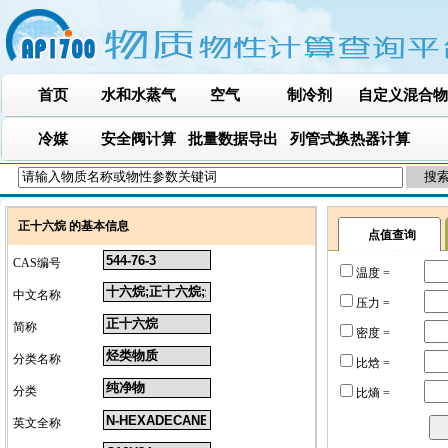
首页
水和水蒸气
空气
制冷剂
自定义混合物
冷媒
安全阀计算
批量数据导出
列管式换热器计算
正十六烷 的基本信息
点值查询
CAS编号
温度 =
中文名称
压力 =
简称
密度 =
分类名称
比焓 =
分类
比熵 =
英文全称